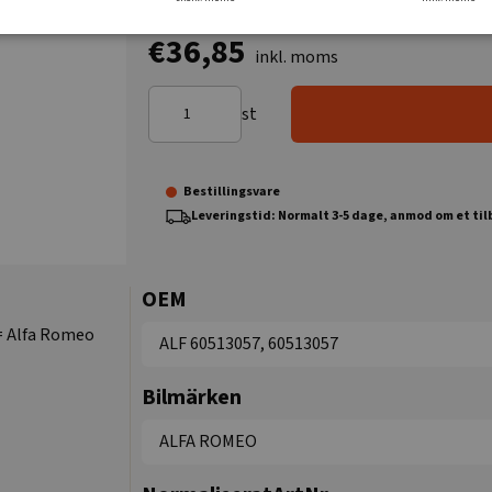
€36,85
inkl. moms
st
Bestillingsvare
Leveringstid: Normalt 3-5 dage, anmod om et ti
OEM
 = Alfa Romeo
ALF 60513057, 60513057
Bilmärken
ALFA ROMEO