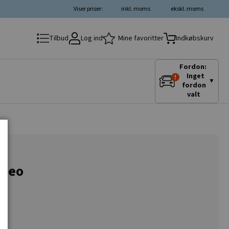
Viser priser:
inkl. moms
ekskl. moms
Log ind
Mine favoritter
Tilbud
Indkøbskurv
Fordon:
Inget
▼
fordon
valt
omeo