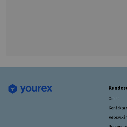
Kundese
Om os
Kontakta 
Købsvilkår
Personupp