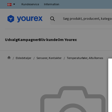
Kundeservice
Information
Søg
produkt,
producent,
kategori
Udvalg
Kampagner
Bliv kunde
Om Yourex
Eldedetaljer
Sensorer, Kontakter
Temperaturføler, Alfa Romeo