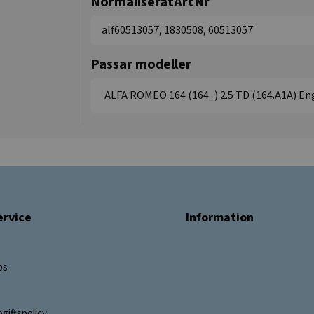
NormaliseratArtNr
alf60513057, 1830508, 60513057
Passar modeller
ALFA ROMEO 164 (164_) 2.5 TD (164.A1A) Engi
rvice
Information
os
giftspolicy