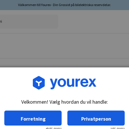
Välkommen till Yourex - Din Grossist på bilelektriska reservdelar.
Vare nr.: 1830508
Temperaturføler, Alfa R
Velkommen! Vælg hvordan du vil handle:
Tekniske oplysninger:
M16x1.5, Gløderør 4.8 & 6.3mm, 107C, n/c
Forretning
Privatperson
ekskl. moms
inkl. moms