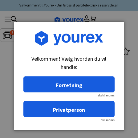
Välkommen till Yourex - Din Grossist på bilelektriska reservdelar.
Søg
Fordon:
Inget fordon valt
▼
produkt,
producent,
kategori
Velkommen! Vælg hvordan du vil
handle:
Forretning
ekskl. moms
Privatperson
inkl. moms