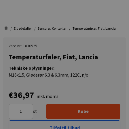
Eldedetaljer
Sensorer, Kontakter
Temperaturføler, Fiat, Lancia
Vare nr.: 1830525
Temperaturføler, Fiat, Lancia
Tekniske oplysninger:
M16x1.5, Gløderør 6.3 & 6.3mm, 122C, n/o
€36,97
inkl. moms
st
Købe
Tilføj til tilbud