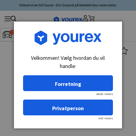
Välkommen till Yourex - Din Grossist på bilelektriska reservdelar.
Søg
Fordon:
Inget fordon valt
▼
produkt,
producent,
kategori
Velkommen! Vælg hvordan du vil
handle:
Forretning
ekskl. moms
Privatperson
inkl. moms