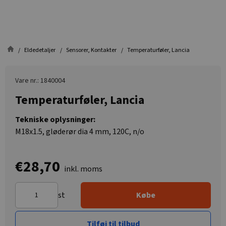
Eldedetaljer
Sensorer, Kontakter
Temperaturføler, Lancia
Vare nr.: 1840004
Temperaturføler, Lancia
Tekniske oplysninger:
M18x1.5, gløderør dia 4 mm, 120C, n/o
€28,70
inkl. moms
st
Købe
Tilføj til tilbud