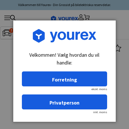
Välkommen till Yourex - Din Grossist på bilelektriska reservdelar.
Søg
Fordon:
Inget fordon valt
▼
produkt,
producent,
kategori
Velkommen! Vælg hvordan du vil
handle:
Forretning
ekskl. moms
Privatperson
inkl. moms