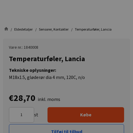
Eldedetaljer
Sensorer, Kontakter
Temperaturføler, Lancia
Vare nr.: 1840008
Temperaturføler, Lancia
Tekniske oplysninger:
M18x1.5, gløderør dia 4 mm, 120C, n/o
€28,70
inkl. moms
st
Købe
Tilføj til tilbud