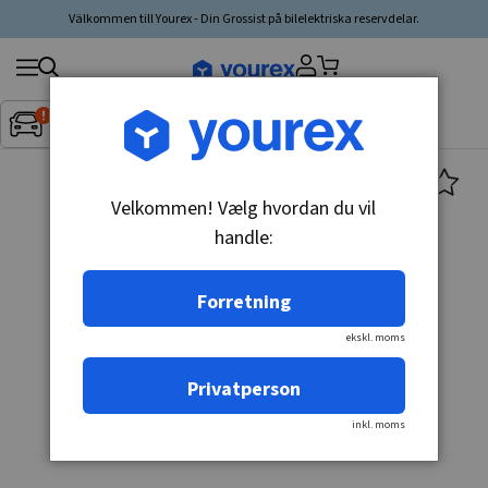
Välkommen till Yourex - Din Grossist på bilelektriska reservdelar.
Søg
Fordon:
Inget fordon valt
▼
produkt,
producent,
kategori
Velkommen! Vælg hvordan du vil
handle:
Forretning
ekskl. moms
Privatperson
inkl. moms