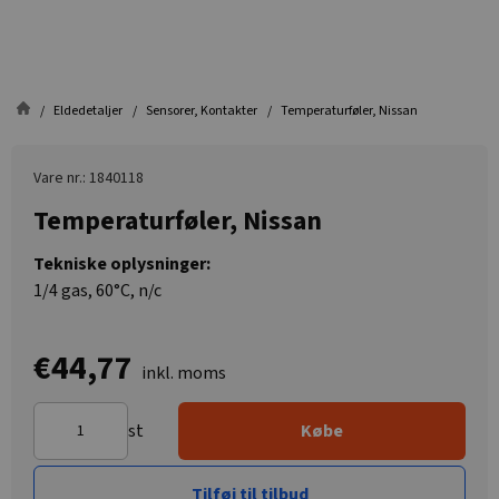
Eldedetaljer
Sensorer, Kontakter
Temperaturføler, Nissan
Vare nr.: 1840118
Temperaturføler, Nissan
Tekniske oplysninger:
1/4 gas, 60°C, n/c
€44,77
inkl. moms
st
Købe
Tilføj til tilbud