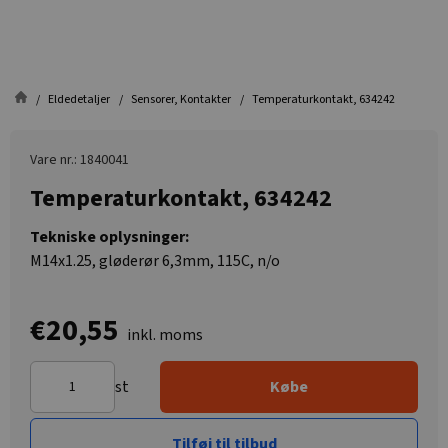
Eldedetaljer
Sensorer, Kontakter
Temperaturkontakt, 634242
Vare nr.: 1840041
Temperaturkontakt, 634242
Tekniske oplysninger:
M14x1.25, gløderør 6,3mm, 115C, n/o
€20,55
inkl. moms
st
Købe
Tilføj til tilbud