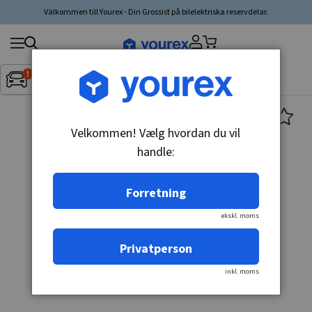
Välkommen till Yourex - Din Grossist på bilelektriska reservdelar.
Søg
Fordon:
Inget fordon valt
▼
produkt,
producent,
kategori
Velkommen! Vælg hvordan du vil
handle:
Forretning
ekskl. moms
Privatperson
inkl. moms