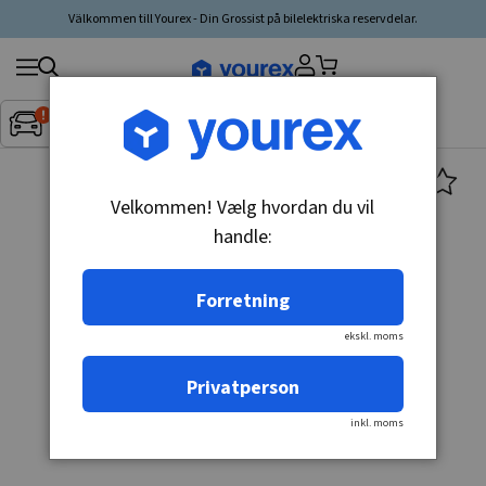
Välkommen till Yourex - Din Grossist på bilelektriska reservdelar.
Søg
Fordon:
Inget fordon valt
▼
produkt,
producent,
kategori
Velkommen! Vælg hvordan du vil
handle:
Forretning
ekskl. moms
Privatperson
inkl. moms