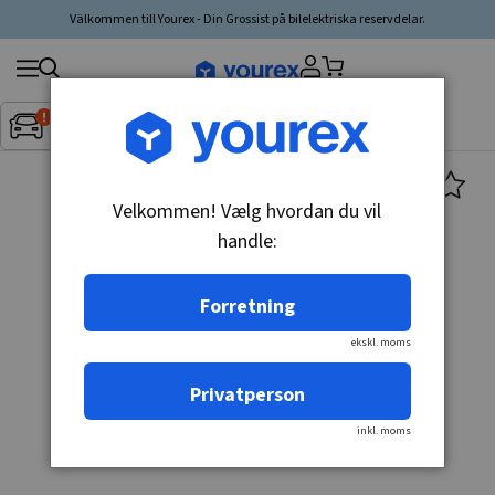
Välkommen till Yourex - Din Grossist på bilelektriska reservdelar.
Søg
Fordon:
Inget fordon valt
▼
produkt,
producent,
kategori
Velkommen! Vælg hvordan du vil
handle:
Forretning
ekskl. moms
Privatperson
inkl. moms