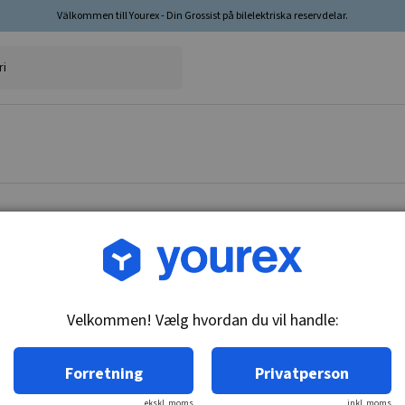
Välkommen till Yourex - Din Grossist på bilelektriska reservdelar.
Vare nr.: 1840024
Temperaturkontakt, Citr
Velkommen! Vælg hvordan du vil handle:
Tekniske oplysninger:
M18x1.5, gløderør M4, 135°C, n/o
Forretning
Privatperson
ekskl. moms
inkl. moms