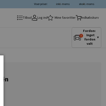
Viser priser:
inkl. moms
ekskl. moms
Log ind
Mine favoritter
Tilbud
Indkøbskurv
Fordon:
Inget
▼
fordon
valt
oën