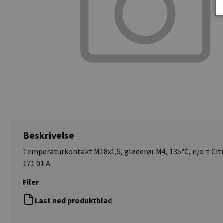
Beskrivelse
Temperaturkontakt M18x1,5, gløderør M4, 135°C, n/o = Citr
171 01 A
Filer
Last ned produktblad