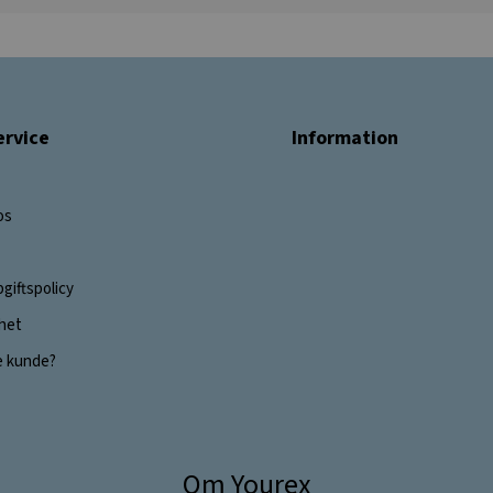
rvice
Information
os
giftspolicy
ghet
e kunde?
Om Yourex