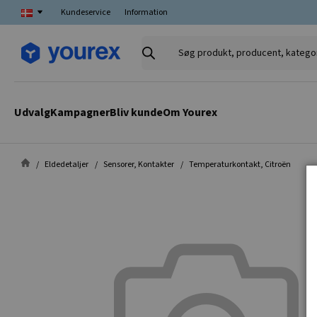
Kundeservice
Information
Søg
produkt,
producent,
kategori
Udvalg
Kampagner
Bliv kunde
Om Yourex
Eldedetaljer
Sensorer, Kontakter
Temperaturkontakt, Citroën