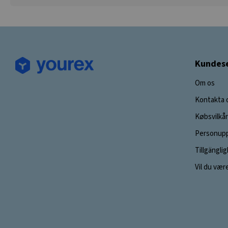
Kundese
Om os
Kontakta 
Købsvilkår
Personupp
Tillgängli
Vil du vær