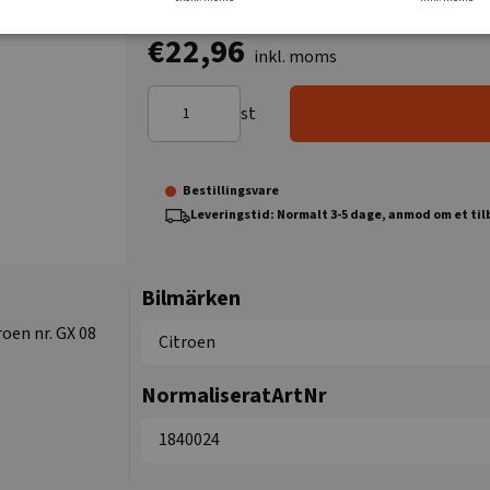
€22,96
inkl. moms
st
Bestillingsvare
Leveringstid: Normalt 3-5 dage, anmod om et ti
Bilmärken
oen nr. GX 08
Citroen
NormaliseratArtNr
1840024