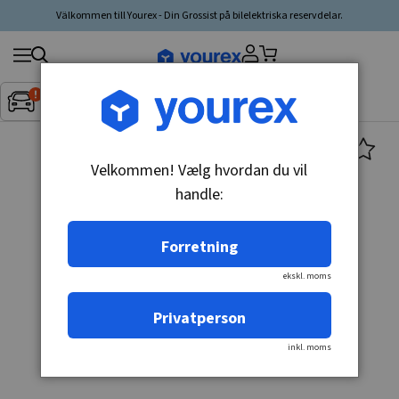
Välkommen till Yourex - Din Grossist på bilelektriska reservdelar.
Søg
Fordon:
Inget fordon valt
▼
produkt,
producent,
kategori
Velkommen! Vælg hvordan du vil
handle:
Forretning
ekskl. moms
Privatperson
inkl. moms