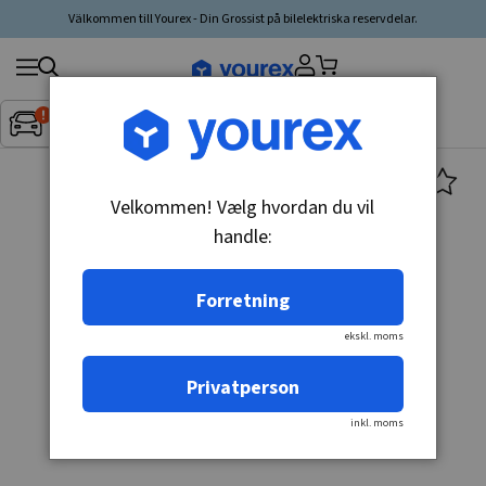
Välkommen till Yourex - Din Grossist på bilelektriska reservdelar.
Søg
Fordon:
Inget fordon valt
▼
produkt,
producent,
kategori
Velkommen! Vælg hvordan du vil
handle:
Forretning
ekskl. moms
Privatperson
inkl. moms