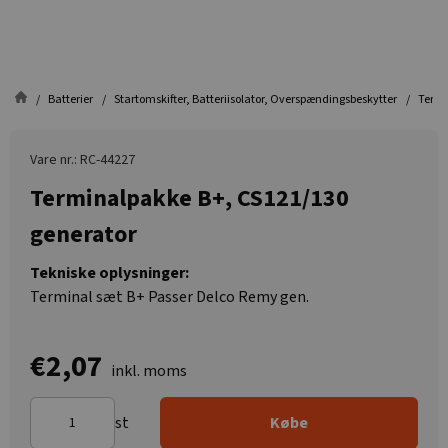
Batterier
Startomskifter, Batteriisolator, Overspændingsbeskytter
Termi
Vare nr.: RC-44227
Terminalpakke B+, CS121/130
generator
Tekniske oplysninger:
Terminal sæt B+ Passer Delco Remy gen.
€2,07
inkl. moms
st
Købe