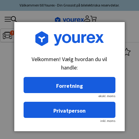
Välkommen till Yourex - Din Grossist på bilelektriska reservdelar.
Søg
Fordon:
Inget fordon valt
▼
produkt,
producent,
kategori
Velkommen! Vælg hvordan du vil
handle:
Forretning
ekskl. moms
Privatperson
inkl. moms