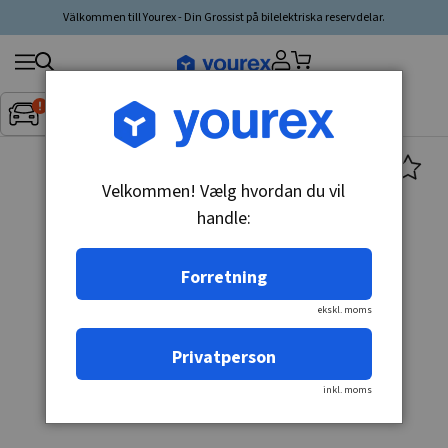
Välkommen till Yourex - Din Grossist på bilelektriska reservdelar.
Søg
Fordon:
Inget fordon valt
▼
produkt,
producent,
kategori
Velkommen! Vælg hvordan du vil
handle:
Forretning
ekskl. moms
Privatperson
inkl. moms