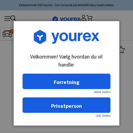
Välkommen till Yourex - Din Grossist på bilelektriska reservdelar.
Søg
Fordon:
Inget fordon valt
▼
produkt,
producent,
kategori
Velkommen! Vælg hvordan du vil
handle:
Forretning
ekskl. moms
Privatperson
inkl. moms