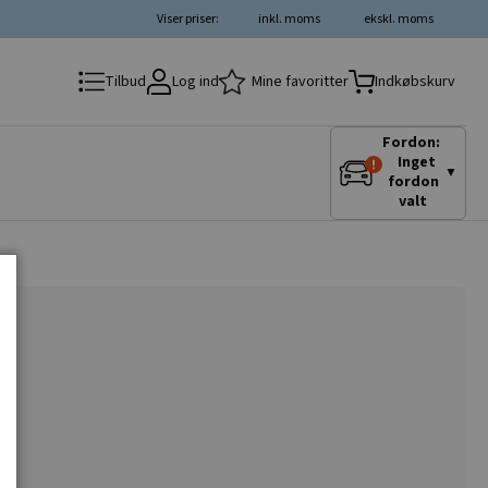
Viser priser:
inkl. moms
ekskl. moms
Log ind
Mine favoritter
Tilbud
Indkøbskurv
Fordon:
Inget
▼
fordon
valt