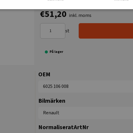
€51,20
inkl. moms
st
På lager
OEM
6025 106 008
Bilmärken
Renault
NormaliseratArtNr