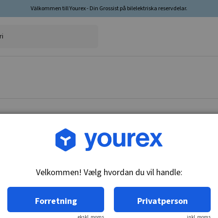
Välkommen till Yourex - Din Grossist på bilelektriska reservdelar.
Vare nr.: 1850661
Termisk kontakt
Velkommen! Vælg hvordan du vil handle:
Tekniske oplysninger:
M22x1.5, 87-82 & 92-82C, n/o
Forretning
Privatperson
ekskl. moms
inkl. moms