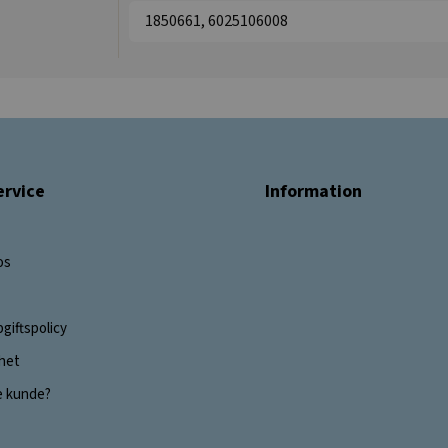
1850661, 6025106008
rvice
Information
os
giftspolicy
ghet
e kunde?