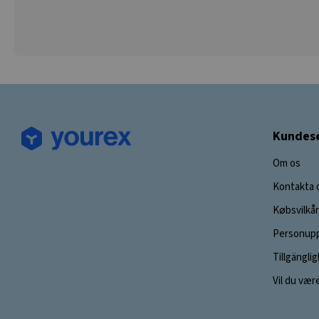
Kundese
Om os
Kontakta 
Købsvilkår
Personupp
Tillgängli
Vil du vær