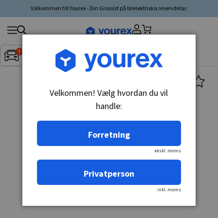
Välkommen till Yourex - Din Grossist på bilelektriska reservdelar.
Søg
Fordon:
Inget fordon valt
▼
produkt,
producent,
kategori
Velkommen! Vælg hvordan du vil
handle:
Forretning
ekskl. moms
Privatperson
inkl. moms