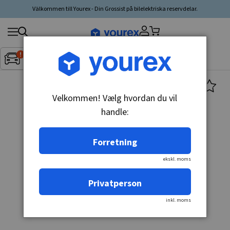
Välkommen till Yourex - Din Grossist på bilelektriska reservdelar.
Søg
Fordon:
Inget fordon valt
▼
produkt,
producent,
kategori
Velkommen! Vælg hvordan du vil
handle:
Forretning
ekskl. moms
Privatperson
inkl. moms