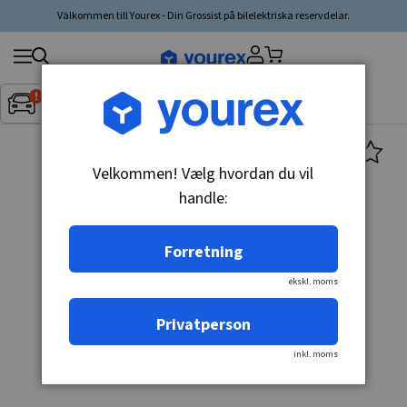
Välkommen till Yourex - Din Grossist på bilelektriska reservdelar.
Søg
Fordon:
Inget fordon valt
▼
produkt,
producent,
kategori
Velkommen! Vælg hvordan du vil
handle:
Forretning
ekskl. moms
Privatperson
inkl. moms