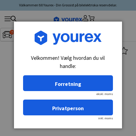
Välkommen till Yourex - Din Grossist på bilelektriska reservdelar.
Søg
Fordon:
Inget fordon valt
▼
produkt,
producent,
kategori
Velkommen! Vælg hvordan du vil
handle:
Forretning
ekskl. moms
Privatperson
inkl. moms