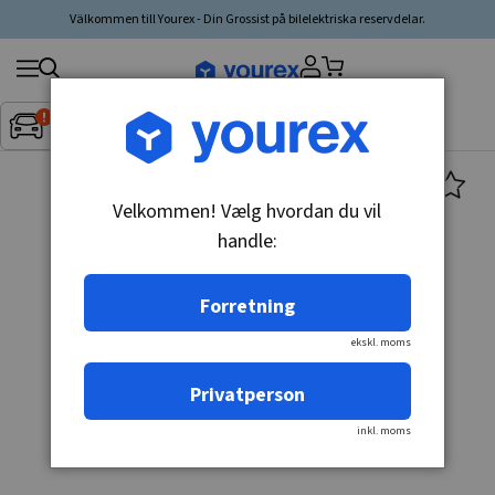
Välkommen till Yourex - Din Grossist på bilelektriska reservdelar.
Søg
Fordon:
Inget fordon valt
▼
produkt,
producent,
kategori
Velkommen! Vælg hvordan du vil
handle:
Forretning
ekskl. moms
Privatperson
inkl. moms