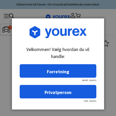
Välkommen till Yourex - Din Grossist på bilelektriska reservdelar.
Søg
Fordon:
Inget fordon valt
▼
produkt,
producent,
kategori
Velkommen! Vælg hvordan du vil
handle:
Forretning
ekskl. moms
Privatperson
inkl. moms