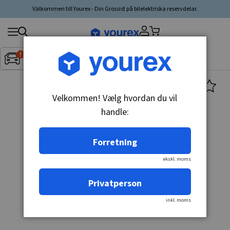
Välkommen till Yourex - Din Grossist på bilelektriska reservdelar.
Søg
Fordon:
Inget fordon valt
▼
produkt,
producent,
kategori
Velkommen! Vælg hvordan du vil
handle:
Forretning
ekskl. moms
Privatperson
inkl. moms