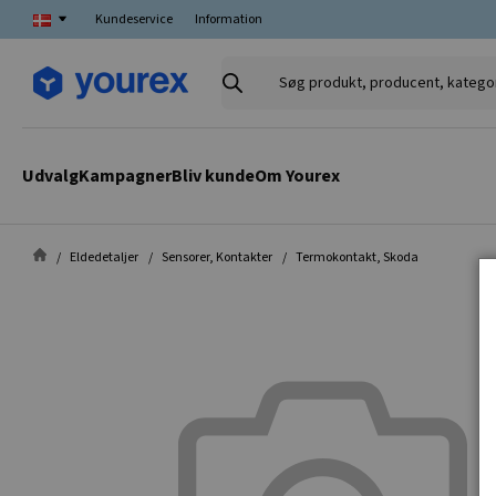
Kundeservice
Information
Søg
produkt,
producent,
kategori
Udvalg
Kampagner
Bliv kunde
Om Yourex
Eldedetaljer
Sensorer, Kontakter
Termokontakt, Skoda