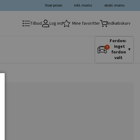
Viser priser:
inkl. moms
ekskl. moms
Log ind
Mine favoritter
Tilbud
Indkøbskurv
Fordon:
Inget
▼
fordon
valt