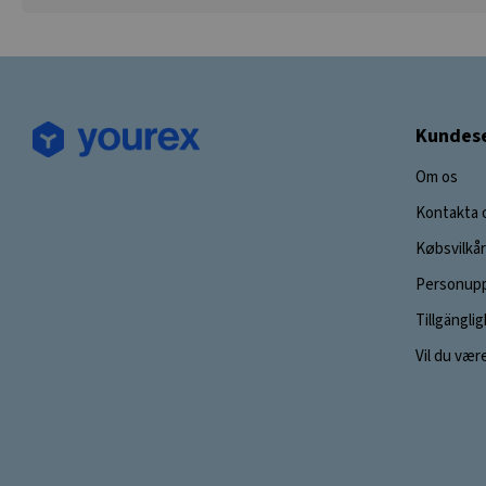
Kundese
Om os
Kontakta 
Købsvilkår
Personupp
Tillgängli
Vil du vær