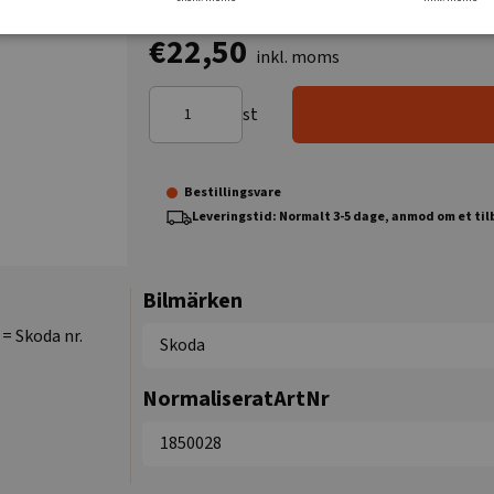
€22,50
inkl. moms
st
Bestillingsvare
Leveringstid: Normalt 3-5 dage, anmod om et ti
Bilmärken
= Skoda nr.
Skoda
NormaliseratArtNr
1850028