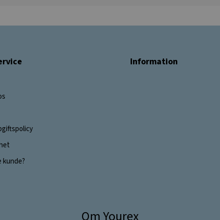
rvice
Information
os
giftspolicy
ghet
e kunde?
Om Yourex