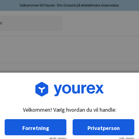
Välkommen till Yourex - Din Grossist på bilelektriska reservdelar.
Vare nr.: 1850028
Termokontakt, Skoda
Velkommen! Vælg hvordan du vil handle:
Tekniske oplysninger:
M22x1.5, gløderør 6.3 & 6.3 mm, 95-90°C, n/o
Forretning
Privatperson
ekskl. moms
inkl. moms