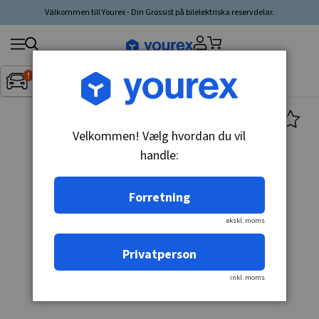
Välkommen till Yourex - Din Grossist på bilelektriska reservdelar.
Søg
Fordon:
Inget fordon valt
▼
produkt,
producent,
kategori
Velkommen! Vælg hvordan du vil
handle:
Forretning
ekskl. moms
Privatperson
inkl. moms