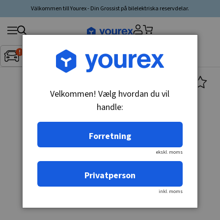
Välkommen till Yourex - Din Grossist på bilelektriska reservdelar.
Søg
Fordon:
Inget fordon valt
▼
produkt,
producent,
kategori
Velkommen! Vælg hvordan du vil
handle:
Forretning
ekskl. moms
Privatperson
inkl. moms