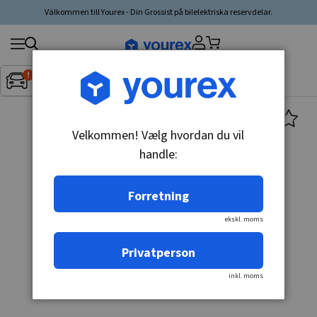
Välkommen till Yourex - Din Grossist på bilelektriska reservdelar.
Søg
Fordon:
Inget fordon valt
▼
produkt,
producent,
kategori
Velkommen! Vælg hvordan du vil
handle:
Forretning
ekskl. moms
Privatperson
inkl. moms