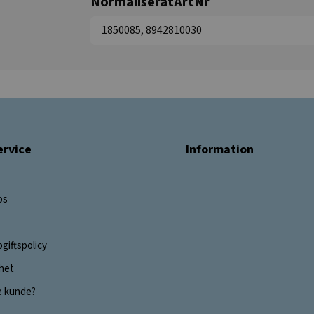
NormaliseratArtNr
1850085, 8942810030
rvice
Information
os
giftspolicy
ghet
e kunde?