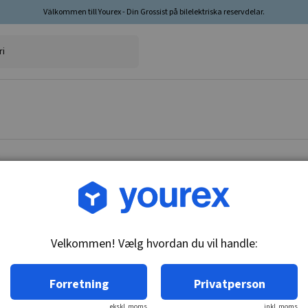
Välkommen till Yourex - Din Grossist på bilelektriska reservdelar.
Vare nr.: 1850085
Termokontakt, Toyota Sta
Velkommen! Vælg hvordan du vil handle:
Tekniske oplysninger:
M16x1.5, 92-87C, ikk/ar
Forretning
Privatperson
ekskl. moms
inkl. moms