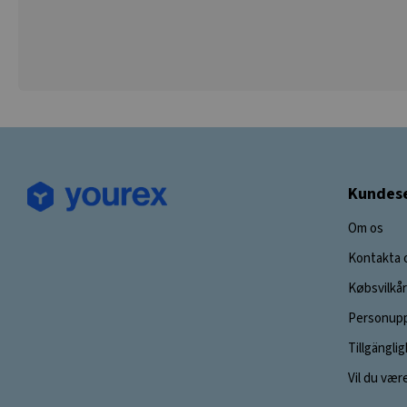
Kundese
Om os
Kontakta 
Købsvilkår
Personupp
Tillgängli
Vil du vær