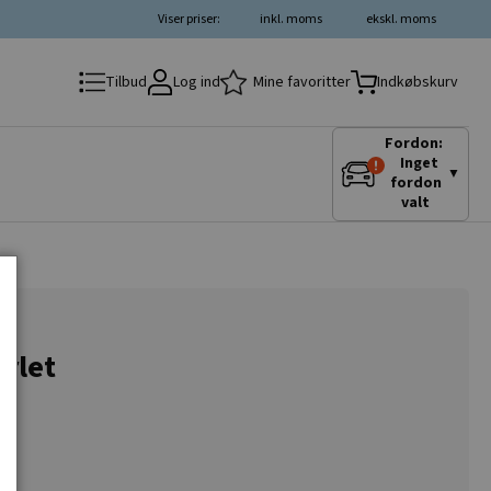
Viser priser:
inkl. moms
ekskl. moms
Log ind
Mine favoritter
Tilbud
Indkøbskurv
Fordon:
Inget
▼
fordon
valt
rlet