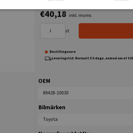
€40,18
inkl. moms
st
Bestillingsvare
Leveringstid: Normalt 3-5 dage, anmod om et ti
OEM
89428-10030
Bilmärken
Toyota