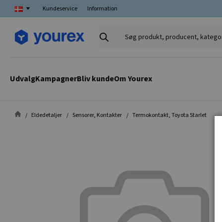
Kundeservice
Information
Søg
produkt,
producent,
kategori
Udvalg
Kampagner
Bliv kunde
Om Yourex
Eldedetaljer
Sensorer, Kontakter
Termokontakt, Toyota Starlet