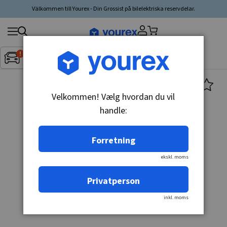
Välkommen till Yourex - Din Grossist på bilelektriska reservdelar.
Søg
Fordon:
Inget fordon valt
▼
produkt,
producent,
kategori
Velkommen! Vælg hvordan du vil
handle:
Forretning
ekskl. moms
Privatperson
inkl. moms