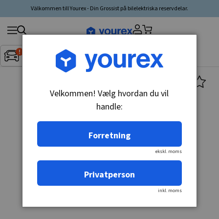
Välkommen till Yourex - Din Grossist på bilelektriska reservdelar.
Søg
Fordon:
Inget fordon valt
▼
produkt,
producent,
kategori
Velkommen! Vælg hvordan du vil
handle:
Forretning
ekskl. moms
Privatperson
inkl. moms