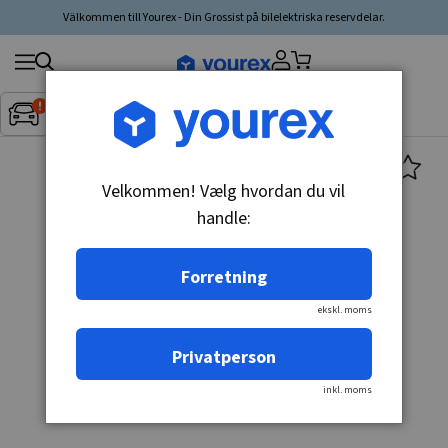
Välkommen till Yourex - Din Grossist på bilelektriska reservdelar.
Søg
Fordon:
Inget fordon valt
▼
produkt,
producent,
kategori
Velkommen! Vælg hvordan du vil
handle:
Forretning
ekskl. moms
Privatperson
inkl. moms