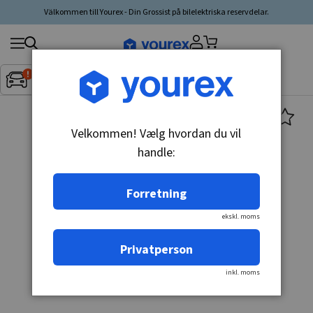
Välkommen till Yourex - Din Grossist på bilelektriska reservdelar.
Søg
Fordon:
Inget fordon valt
▼
produkt,
producent,
kategori
Velkommen! Vælg hvordan du vil
handle:
Forretning
ekskl. moms
Privatperson
inkl. moms