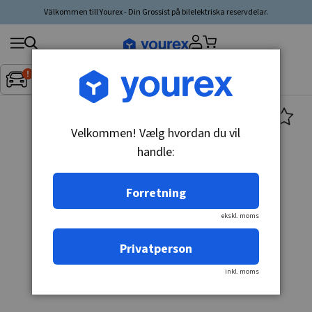
Välkommen till Yourex - Din Grossist på bilelektriska reservdelar.
Søg
Fordon:
Inget fordon valt
▼
produkt,
producent,
kategori
Velkommen! Vælg hvordan du vil
handle:
Forretning
ekskl. moms
Privatperson
inkl. moms