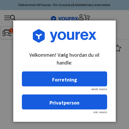
Välkommen till Yourex - Din Grossist på bilelektriska reservdelar.
Søg
Fordon:
Inget fordon valt
▼
produkt,
producent,
kategori
Velkommen! Vælg hvordan du vil
handle:
Forretning
ekskl. moms
Privatperson
inkl. moms