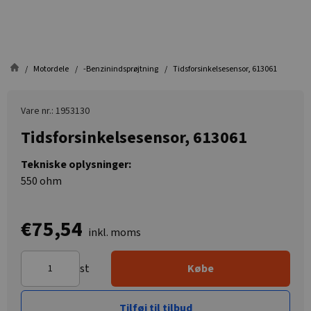
Motordele
-Benzinindsprøjtning
Tidsforsinkelsesensor, 613061
Vare nr.: 1953130
Tidsforsinkelsesensor, 613061
Tekniske oplysninger:
550 ohm
€75,54
inkl. moms
st
Købe
Tilføj til tilbud