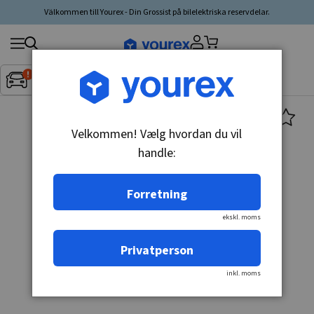
Välkommen till Yourex - Din Grossist på bilelektriska reservdelar.
Søg
Fordon:
Inget fordon valt
▼
produkt,
producent,
kategori
Velkommen! Vælg hvordan du vil
handle:
Forretning
ekskl. moms
Privatperson
inkl. moms