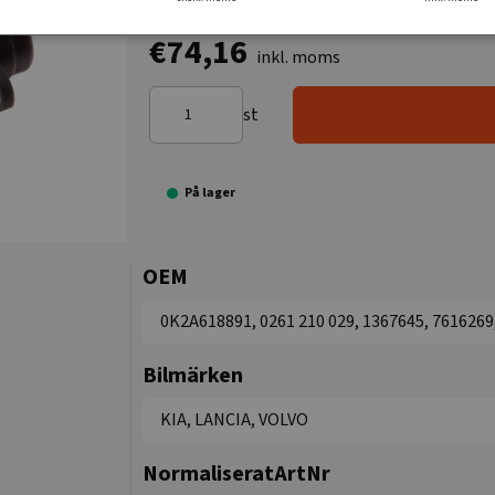
€74,16
inkl. moms
st
På lager
OEM
0K2A618891, 0261 210 029, 1367645, 7616269
Bilmärken
KIA, LANCIA, VOLVO
NormaliseratArtNr