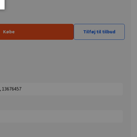
Købe
Tilføj til tilbud
, 13676457