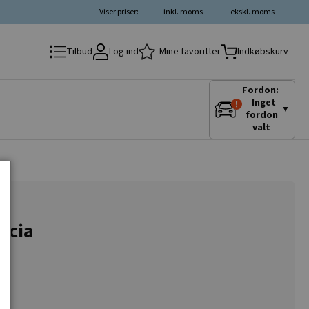
Viser priser:
inkl. moms
ekskl. moms
Log ind
Mine favoritter
Tilbud
Indkøbskurv
Fordon:
Inget
▼
fordon
valt
ancia