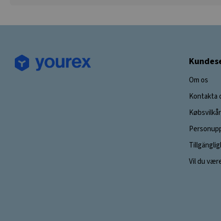
Kundese
Om os
Kontakta 
Købsvilkår
Personupp
Tillgängli
Vil du vær