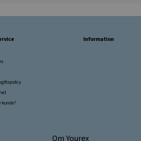
rvice
Information
os
giftspolicy
ghet
e kunde?
Om Yourex