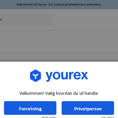
Välkommen till Yourex - Din Grossist på bilelektriska reservdelar.
Vare nr.: 1953140
Tidsindstilling-sensor, L
Velkommen! Vælg hvordan du vil handle:
Tekniske oplysninger:
Tidsindstilling-sensor, Lancia.
Forretning
Privatperson
ekskl. moms
inkl. moms