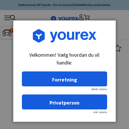
Välkommen till Yourex - Din Grossist på bilelektriska reservdelar.
Søg
Fordon:
Inget fordon valt
▼
produkt,
producent,
kategori
Velkommen! Vælg hvordan du vil
handle:
Forretning
ekskl. moms
Privatperson
inkl. moms