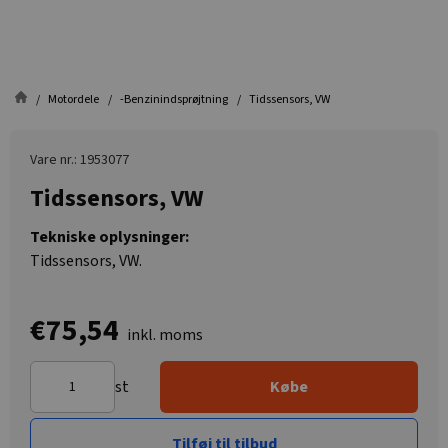
Motordele
-Benzinindsprøjtning
Tidssensors, VW
Vare nr.: 1953077
Tidssensors, VW
Tekniske oplysninger:
Tidssensors, VW.
€75,54
inkl. moms
st
Købe
Tilføj til tilbud