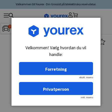
Välkommen till Yourex - Din Grossist på bilelektriska reservdelar.
Søg
Fordon:
Inget fordon valt
▼
produkt,
producent,
kategori
Velkommen! Vælg hvordan du vil
handle:
Forretning
ekskl. moms
Privatperson
inkl. moms