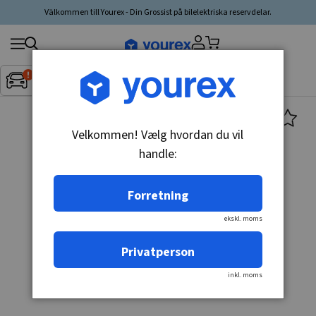
Välkommen till Yourex - Din Grossist på bilelektriska reservdelar.
Søg
Fordon:
Inget fordon valt
▼
produkt,
producent,
kategori
Velkommen! Vælg hvordan du vil
handle:
Forretning
ekskl. moms
Privatperson
inkl. moms