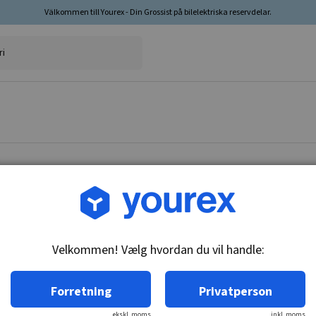
Välkommen till Yourex - Din Grossist på bilelektriska reservdelar.
Vare nr.: 1953002
Timingføler, 612016
Velkommen! Vælg hvordan du vil handle:
Tekniske oplysninger:
Tidsmålersensor, Fiat (612016).
Forretning
Privatperson
ekskl. moms
inkl. moms