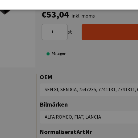
€53,04
inkl. moms
st
På lager
OEM
SEN 8I, SEN 8IA, 7547235, 7741131, 7741311,
Bilmärken
ALFA ROMEO, FIAT, LANCIA
NormaliseratArtNr