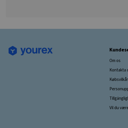
Kundese
Om os
Kontakta 
Købsvilkår
Personupp
Tillgängli
Vil du vær