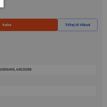
Købe
Tilføj til tilbud
 60806494, 64820088