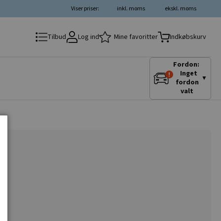
Viser priser:
inkl. moms
ekskl. moms
Log ind
Mine favoritter
Tilbud
Indkøbskurv
Fordon:
Inget
▼
fordon
valt