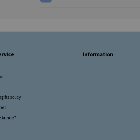
rvice
Information
os
giftspolicy
ghet
e kunde?