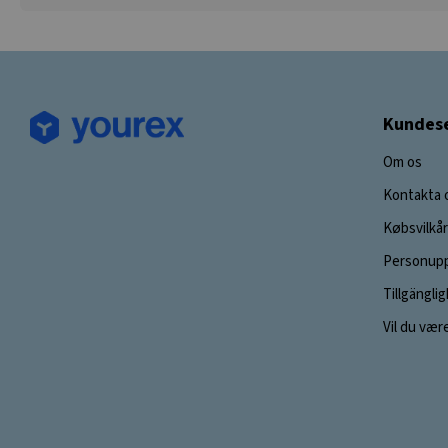
Kundese
Om os
Kontakta 
Købsvilkår
Personupp
Tillgängli
Vil du vær