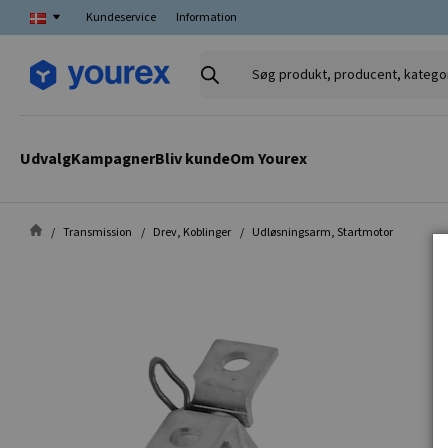
Kundeservice
Information
Søg
produkt,
producent,
kategori
Udvalg
Kampagner
Bliv kunde
Om Yourex
Transmission
Drev, Koblinger
Udløsningsarm, Startmotor