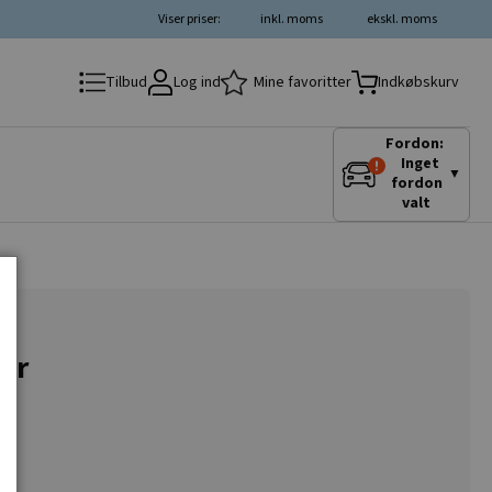
Viser priser:
inkl. moms
ekskl. moms
Log ind
Mine favoritter
Tilbud
Indkøbskurv
Fordon:
Inget
▼
fordon
valt
or