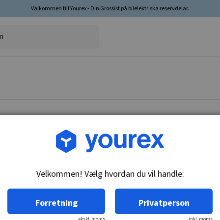
Välkommen till Yourex - Din Grossist på bilelektriska reservdelar.
Vare nr.: CA-5933-320
Udløsningsarm, Startmot
Velkommen! Vælg hvordan du vil handle:
Tekniske oplysninger:
Udløsningarms.
Forretning
Privatperson
ekskl. moms
inkl. moms