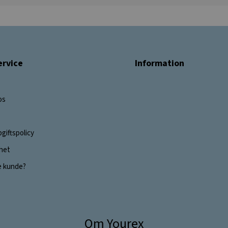
rvice
Information
os
giftspolicy
ghet
e kunde?
Om Yourex