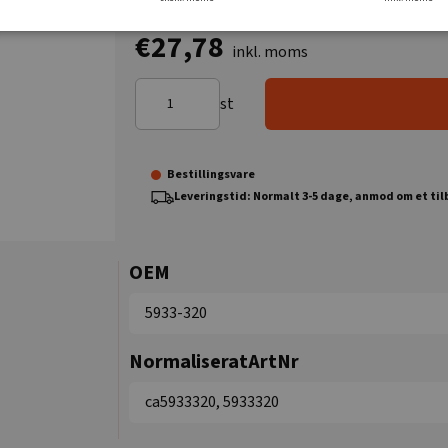
€27,78
inkl. moms
st
Bestillingsvare
Leveringstid: Normalt 3-5 dage, anmod om et ti
OEM
5933-320
NormaliseratArtNr
ca5933320, 5933320